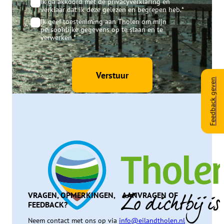
Consent
*
Ik ga akkoord met de privacyverklaring en
verklaar dat ik deze gelezen en begrepen heb.
*
Consent
*
Ik geef toestemming aan Tholen om mijn
persoonlijke gegevens op te slaan en te
verwerken.
*
Feedback geven
VRAGEN, OPMERKINGEN, AANVRAGEN OF
FEEDBACK?
Neem contact met ons op via
info@eilandtholen.nl