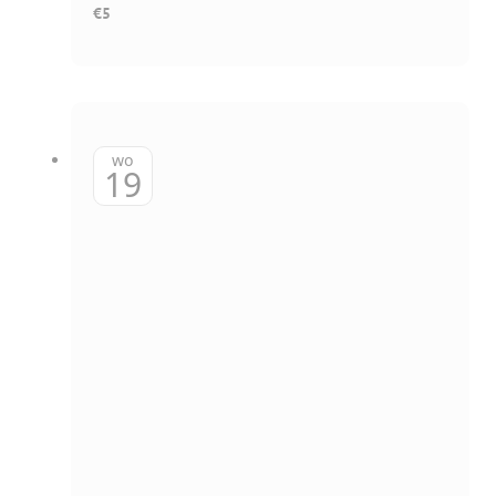
€5
wo
19