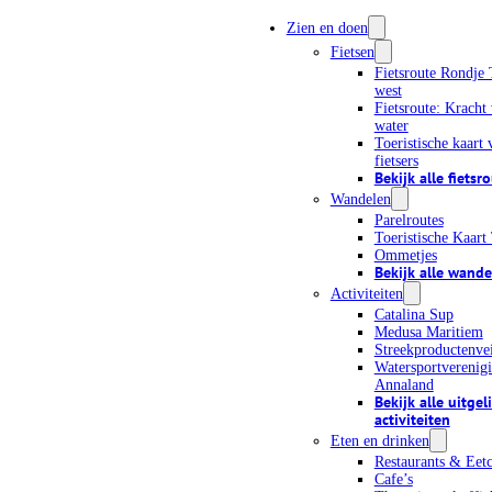
Zien en doen
Fietsen
Fietsroute Rondje 
west
Fietsroute: Kracht
water
Toeristische kaart 
fietsers
Bekijk alle fietsr
Wandelen
Parelroutes
Kijk wat er te doen is!
Toeristische Kaart
Ommetjes
Bekijk alle wande
Activiteiten
EVENEMENTEN
Catalina Sup
Medusa Maritiem
Streekproductenvei
Watersportverenigi
Op onze evenementenkalender vind je het complete aanbod van
Annaland
evenementen op Tholen. Heb je een eigen event? Meld het hieronder aa
Bekijk alle uitgel
activiteiten
Eten en drinken
Event aanmelden
Abonneer je op de evenementenkalender
Restaurants & Eetc
Cafe’s