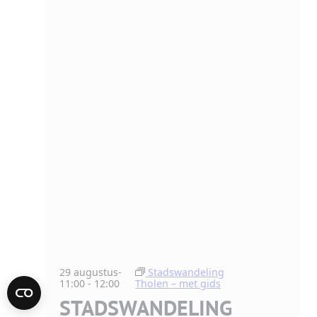
29 augustus-
Stadswandeling
11:00
-
12:00
Tholen – met gids
STADSWANDELING