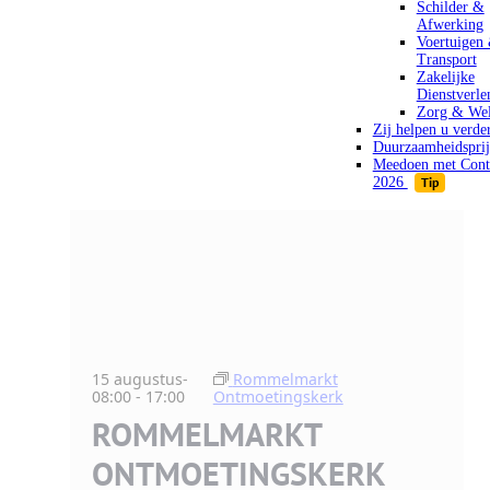
Schilder &
Afwerking
Voertuigen
Transport
Zakelijke
Dienstverle
Zorg & Wel
Zij helpen u verde
Duurzaamheidsprij
Meedoen met Cont
2026
Tip
15 augustus-
Rommelmarkt
08:00
-
17:00
Ontmoetingskerk
ROMMELMARKT
ONTMOETINGSKERK