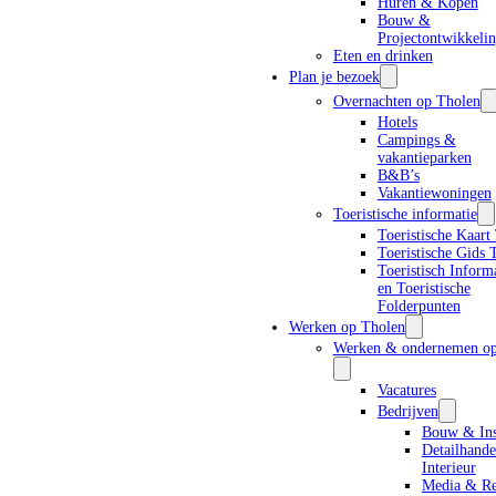
Huren & Kopen
Bouw &
Projectontwikkeli
Eten en drinken
Plan je bezoek
Overnachten op Tholen
Hotels
Campings &
vakantieparken
B&B’s
Vakantiewoningen
Toeristische informatie
Toeristische Kaart
Toeristische Gids 
Toeristisch Inform
en Toeristische
Folderpunten
Werken op Tholen
Werken & ondernemen op
Vacatures
Bedrijven
Bouw & Inst
Detailhand
Interieur
Media & R