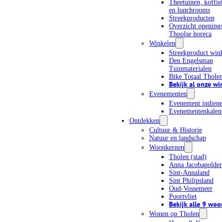
Theetuinen, koffie
en lunchrooms
15 evenementen gevonden.
Streekproducten
Overzicht openings
Thoolse horeca
Winkelen
EVENEMENTEN ZOEKEN EN WEERGEVEN NAVIGATIE
Zoeken
Streekproduct win
EVENEMENTEN
Den Engelsman
Tuinmaterialen
Bike Totaal Thole
Bekijk al onze wi
Vandaag
Evenementen
Nu
 - 
11-09-2026
Nu
11 september
Evenement indien
Selecteer een datum.
Evenementenkalen
Ontdekken
Cultuur & Historie
Natuur en landschap
AUGUSTUS 2026
Woonkernen
Tholen (stad)
Anna Jacobapolder
Sint-Annaland
Sint Philipsland
za
Oud-Vossemeer
15
Poortvliet
Bekijk alle 9 wo
Wonen op Tholen