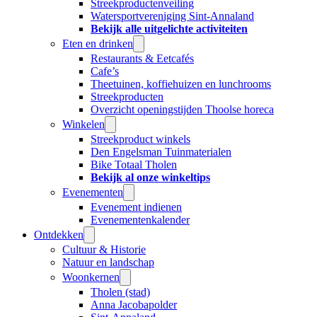
Streekproductenveiling
Watersportvereniging Sint-Annaland
Bekijk alle uitgelichte activiteiten
Eten en drinken
Restaurants & Eetcafés
Cafe’s
Theetuinen, koffiehuizen en lunchrooms
Streekproducten
Overzicht openingstijden Thoolse horeca
Winkelen
Streekproduct winkels
Den Engelsman Tuinmaterialen
Bike Totaal Tholen
Bekijk al onze winkeltips
Evenementen
Evenement indienen
Evenementenkalender
Ontdekken
Cultuur & Historie
Natuur en landschap
Woonkernen
Tholen (stad)
Anna Jacobapolder