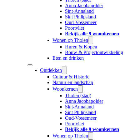
Anna Jacobapolder
Sint-Annaland
Sint Philipsland
Oud-Vossemeer
Poortvliet
Bekijk alle 9 woonkernen
Wonen op Tholen
Huren & Kopen
Bouw & Projectontwikkeling
Eten en drinken
Ontdekken
Cultuur & Historie
Natuur en landschap
Woonkernen
Tholen (stad)
Anna Jacobapolder
Sint-Annaland
Sint Philipsland
Oud-Vossemeer
Poortvliet
Bekijk alle 9 woonkernen
Wonen op Tholen