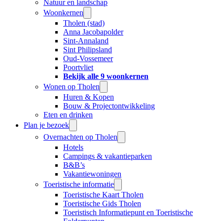
Natuur en landschap
Woonkernen
Tholen (stad)
Anna Jacobapolder
Sint-Annaland
Sint Philipsland
Oud-Vossemeer
Poortvliet
Bekijk alle 9 woonkernen
Wonen op Tholen
Huren & Kopen
Bouw & Projectontwikkeling
Eten en drinken
Plan je bezoek
Overnachten op Tholen
Hotels
Campings & vakantieparken
B&B’s
Vakantiewoningen
Toeristische informatie
Toeristische Kaart Tholen
Toeristische Gids Tholen
Toeristisch Informatiepunt en Toeristische