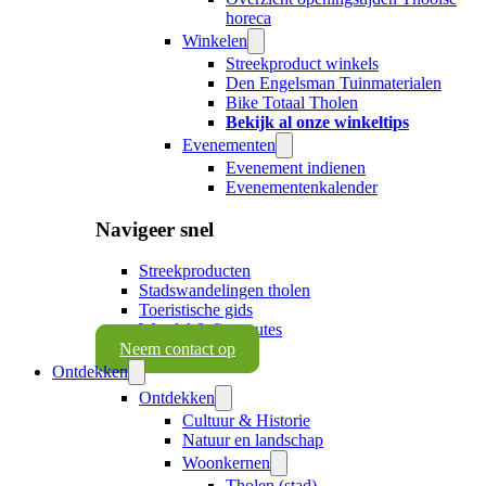
horeca
Winkelen
Streekproduct winkels
Den Engelsman Tuinmaterialen
Bike Totaal Tholen
Bekijk al onze winkeltips
Evenementen
Evenement indienen
Evenementenkalender
Navigeer snel
Streekproducten
Stadswandelingen tholen
Toeristische gids
Wandel & fietsroutes
Neem contact op
Ontdekken
Ontdekken
Cultuur & Historie
Natuur en landschap
Woonkernen
Tholen (stad)