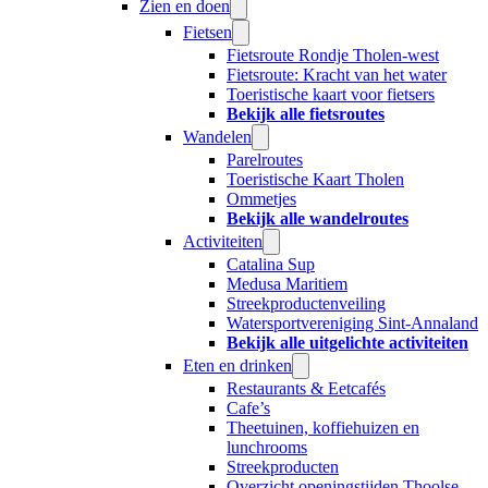
Zien en doen
Fietsen
Fietsroute Rondje Tholen-west
Fietsroute: Kracht van het water
Toeristische kaart voor fietsers
Bekijk alle fietsroutes
Wandelen
Parelroutes
Toeristische Kaart Tholen
Ommetjes
Bekijk alle wandelroutes
Activiteiten
Catalina Sup
Medusa Maritiem
Streekproductenveiling
Watersportvereniging Sint-Annaland
Bekijk alle uitgelichte activiteiten
Eten en drinken
Restaurants & Eetcafés
Cafe’s
Theetuinen, koffiehuizen en
lunchrooms
Streekproducten
Overzicht openingstijden Thoolse