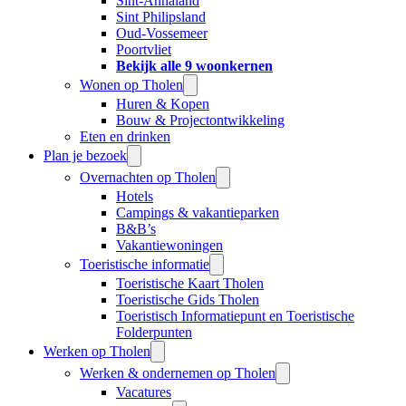
Sint-Annaland
Sint Philipsland
Oud-Vossemeer
Poortvliet
Bekijk alle 9 woonkernen
Wonen op Tholen
Huren & Kopen
Bouw & Projectontwikkeling
Eten en drinken
Plan je bezoek
Overnachten op Tholen
Hotels
Campings & vakantieparken
B&B’s
Vakantiewoningen
Toeristische informatie
Toeristische Kaart Tholen
Toeristische Gids Tholen
Toeristisch Informatiepunt en Toeristische
Folderpunten
Werken op Tholen
Werken & ondernemen op Tholen
Vacatures