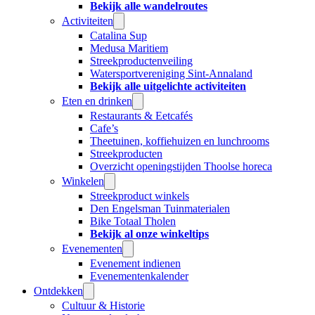
Bekijk alle wandelroutes
Activiteiten
Catalina Sup
Medusa Maritiem
Streekproductenveiling
Watersportvereniging Sint-Annaland
Bekijk alle uitgelichte activiteiten
Eten en drinken
Restaurants & Eetcafés
Cafe’s
Theetuinen, koffiehuizen en lunchrooms
Streekproducten
Overzicht openingstijden Thoolse horeca
Winkelen
Streekproduct winkels
Den Engelsman Tuinmaterialen
Bike Totaal Tholen
Bekijk al onze winkeltips
Evenementen
Evenement indienen
Evenementenkalender
Ontdekken
Cultuur & Historie