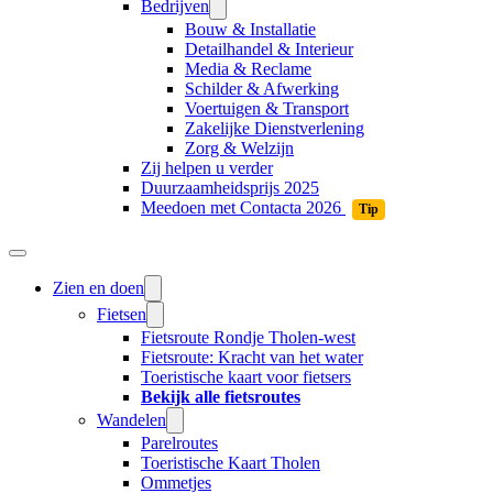
Bedrijven
Bouw & Installatie
Detailhandel & Interieur
Media & Reclame
Schilder & Afwerking
Voertuigen & Transport
Zakelijke Dienstverlening
Zorg & Welzijn
Zij helpen u verder
Duurzaamheidsprijs 2025
Meedoen met Contacta 2026
Tip
Zien en doen
Fietsen
Fietsroute Rondje Tholen-west
Fietsroute: Kracht van het water
Toeristische kaart voor fietsers
Bekijk alle fietsroutes
Wandelen
Parelroutes
Toeristische Kaart Tholen
Ommetjes