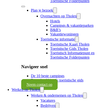
Toeristische Folderpunten
Plan je bezoek
Overnachten op Tholen
Hotels
Campings & vakantieparken
B&B’s
Vakantiewoningen
Toeristische informatie
Toeristische Kaart Tholen
Toeristische Gids Tholen
Toeristisch Informatiepunt en
Toeristische Folderpunten
Navigeer snel
De 10 beste campings
Download hier de toeristische gids
Neem contact op
Werken op Tholen
Werken & ondernemen op Tholen
Vacatures
Bedrijven