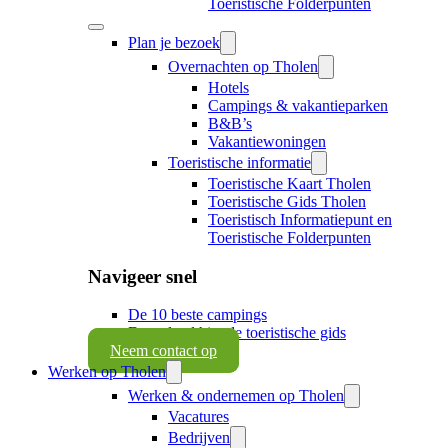
Toeristische Folderpunten
Plan je bezoek
Overnachten op Tholen
Hotels
Campings & vakantieparken
B&B’s
Vakantiewoningen
Toeristische informatie
Toeristische Kaart Tholen
Toeristische Gids Tholen
Toeristisch Informatiepunt en
Toeristische Folderpunten
Navigeer snel
De 10 beste campings
Download hier de toeristische gids
Neem contact op
Werken op Tholen
Werken & ondernemen op Tholen
Vacatures
Bedrijven