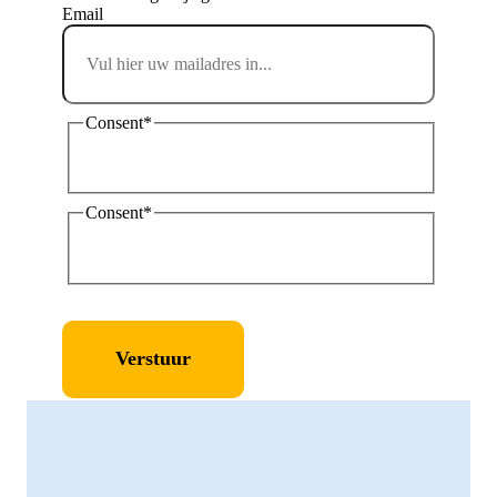
Email
Consent
*
Ik ga akkoord met de privacyverklaring en
verklaar dat ik deze gelezen en begrepen heb.
*
Consent
*
Ik geef toestemming aan Tholen om mijn
persoonlijke gegevens op te slaan en te verwerken.
*