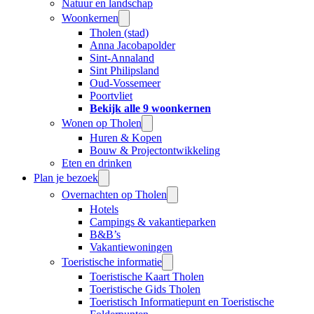
Natuur en landschap
Woonkernen
Tholen (stad)
Anna Jacobapolder
Sint-Annaland
Sint Philipsland
Oud-Vossemeer
Poortvliet
Bekijk alle 9 woonkernen
Wonen op Tholen
Huren & Kopen
Bouw & Projectontwikkeling
Eten en drinken
Plan je bezoek
Overnachten op Tholen
Hotels
Campings & vakantieparken
B&B’s
Vakantiewoningen
Toeristische informatie
Toeristische Kaart Tholen
Toeristische Gids Tholen
Toeristisch Informatiepunt en Toeristische