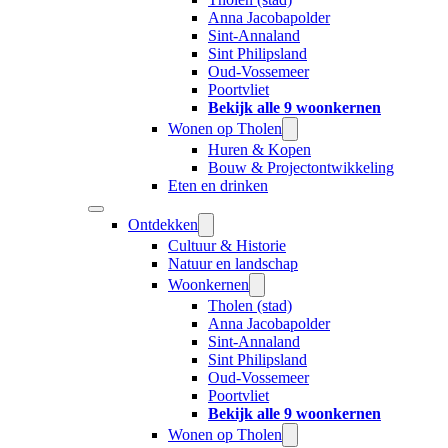
Anna Jacobapolder
Sint-Annaland
Sint Philipsland
Oud-Vossemeer
Poortvliet
Bekijk alle 9 woonkernen
Wonen op Tholen
Huren & Kopen
Bouw & Projectontwikkeling
Eten en drinken
Ontdekken
Cultuur & Historie
Natuur en landschap
Woonkernen
Tholen (stad)
Anna Jacobapolder
Sint-Annaland
Sint Philipsland
Oud-Vossemeer
Poortvliet
Bekijk alle 9 woonkernen
Wonen op Tholen