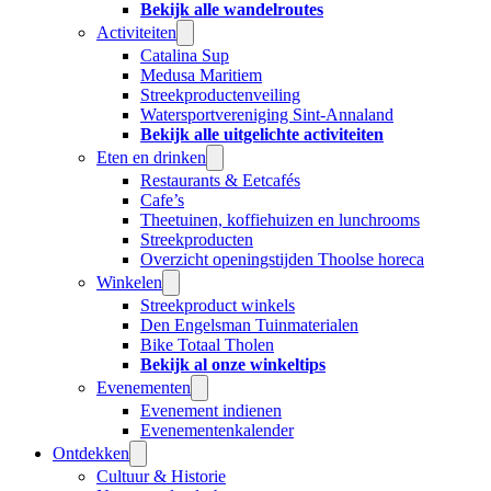
Bekijk alle wandelroutes
Activiteiten
Catalina Sup
Medusa Maritiem
Streekproductenveiling
Watersportvereniging Sint-Annaland
Bekijk alle uitgelichte activiteiten
Eten en drinken
Restaurants & Eetcafés
Cafe’s
Theetuinen, koffiehuizen en lunchrooms
Streekproducten
Overzicht openingstijden Thoolse horeca
Winkelen
Streekproduct winkels
Den Engelsman Tuinmaterialen
Bike Totaal Tholen
Bekijk al onze winkeltips
Evenementen
Evenement indienen
Evenementenkalender
Ontdekken
Cultuur & Historie