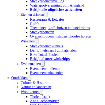
Streekproductenveiling
Watersportvereniging Sint-Annaland
Bekijk alle uitgelichte activiteiten
Eten en drinken
Restaurants & Eetcafés
Cafe’s
Theetuinen, koffiehuizen en lunchrooms
Streekproducten
Overzicht openingstijden Thoolse horeca
Winkelen
Streekproduct winkels
Den Engelsman Tuinmaterialen
Bike Totaal Tholen
Bekijk al onze winkeltips
Evenementen
Evenement indienen
Evenementenkalender
Ontdekken
Cultuur & Historie
Natuur en landschap
Woonkernen
Tholen (stad)
Anna Jacobapolder