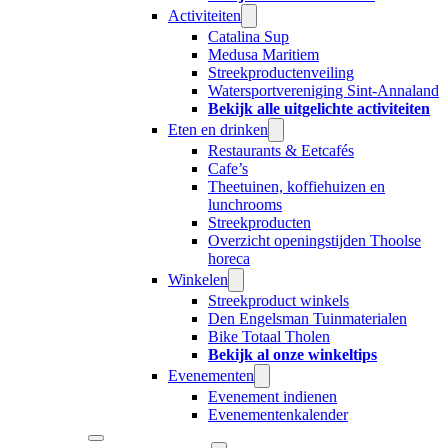
Activiteiten
Catalina Sup
Medusa Maritiem
Streekproductenveiling
Watersportvereniging Sint-Annaland
Bekijk alle uitgelichte activiteiten
Eten en drinken
Restaurants & Eetcafés
Cafe’s
Theetuinen, koffiehuizen en
lunchrooms
Streekproducten
Overzicht openingstijden Thoolse
horeca
Winkelen
Streekproduct winkels
Den Engelsman Tuinmaterialen
Bike Totaal Tholen
Bekijk al onze winkeltips
Evenementen
Evenement indienen
Evenementenkalender