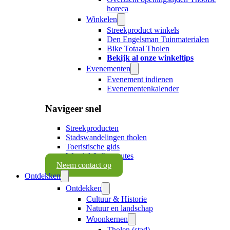
horeca
Winkelen
Streekproduct winkels
Den Engelsman Tuinmaterialen
Bike Totaal Tholen
Bekijk al onze winkeltips
Evenementen
Evenement indienen
Evenementenkalender
Navigeer snel
Streekproducten
Stadswandelingen tholen
Toeristische gids
Wandel & fietsroutes
Neem contact op
Ontdekken
Ontdekken
Cultuur & Historie
Natuur en landschap
Woonkernen
Tholen (stad)