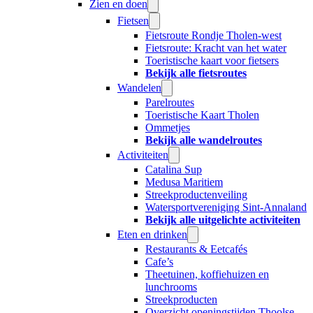
Zien en doen
Fietsen
Fietsroute Rondje Tholen-west
Fietsroute: Kracht van het water
Toeristische kaart voor fietsers
Bekijk alle fietsroutes
Wandelen
Parelroutes
Toeristische Kaart Tholen
Ommetjes
Bekijk alle wandelroutes
Activiteiten
Catalina Sup
Medusa Maritiem
Streekproductenveiling
Watersportvereniging Sint-Annaland
Bekijk alle uitgelichte activiteiten
Eten en drinken
Restaurants & Eetcafés
Cafe’s
Theetuinen, koffiehuizen en
lunchrooms
Streekproducten
Overzicht openingstijden Thoolse