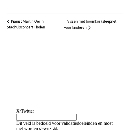
Vissen met boomkor (sleepnet)
Pianist Martin Oei in
Stadhuisconcert Tholen
voor kinderen
Meld je aan voor
een gratis
abonnement op de
evenementenkalender
Blijf up-to-date.
X/Twitter
Dit veld is bedoeld voor validatiedoeleinden en moet
niet worden gewijzigd.