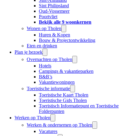
Sint-Annaland
Sint Philipsland
Oud-Vossemeer
Poortvliet
Bekijk alle 9 woonkernen
Wonen op Tholen
Huren & Kopen
Bouw & Projectontwikkeling
Eten en drinken
Plan je bezoek
Overnachten op Tholen
Hotels
Campings & vakantieparken
B&B’s
Vakantiewoningen
Toeristische informatie
Toeristische Kaart Tholen
Toeristische Gids Tholen
Toeristisch Informatiepunt en Toeristische
Folderpunten
Werken op Tholen
Werken & ondernemen op Tholen
Vacatures