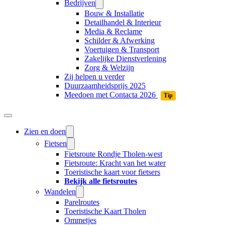
Bedrijven
Bouw & Installatie
Detailhandel & Interieur
Media & Reclame
Schilder & Afwerking
Voertuigen & Transport
Zakelijke Dienstverlening
Zorg & Welzijn
Zij helpen u verder
Duurzaamheidsprijs 2025
Meedoen met Contacta 2026
Tip
Zien en doen
Fietsen
Fietsroute Rondje Tholen-west
Fietsroute: Kracht van het water
Toeristische kaart voor fietsers
Bekijk alle fietsroutes
Wandelen
Parelroutes
Toeristische Kaart Tholen
Ommetjes