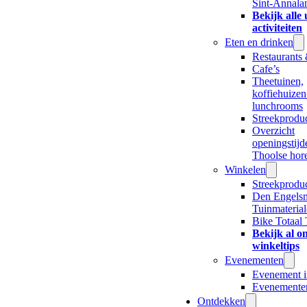
Sint-Annala
Bekijk alle 
activiteiten
Eten en drinken
Restaurants 
Cafe’s
Theetuinen,
koffiehuizen
lunchrooms
Streekprodu
Overzicht
openingstijd
Thoolse hor
Winkelen
Streekprodu
Den Engels
Tuinmateria
Bike Totaal
Bekijk al o
winkeltips
Evenementen
Evenement i
Evenemente
Ontdekken