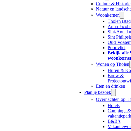
Cultuur & Historie
Natuur en landsch
Woonkernen
Tholen (stad
Anna Jacoba
Sint-Annala
Sint Philips
Oud-Vossem
Poortvliet
Bekijk alle 
woonkerne
Wonen op Tholen
Huren & Ko
Bouw &
Projectontw
Eten en drinken
Plan je bezoek
Overnachten op T
Hotels
Campings &
vakantiepar
B&B’s
Vakantiewo