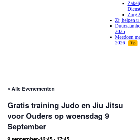
Zakeli
Dienst
Zorg 
Zij helpen u
Duurzaamhei
2025
Meedoen me
2026
Tip
« Alle Evenementen
Gratis training Judo en Jiu Jitsu
voor Ouders op woensdag 9
September
9 september-16:45
-
17:45