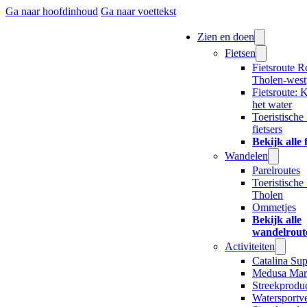
Ga naar hoofdinhoud
Ga naar voettekst
Zien en doen
Fietsen
Fietsroute R
Tholen-west
Fietsroute: 
het water
Toeristische
fietsers
Bekijk alle 
Wandelen
Parelroutes
Toeristische
Tholen
Ommetjes
Bekijk alle
wandelrout
Activiteiten
Catalina Su
Medusa Mar
Streekproduc
Watersportv