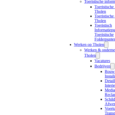
Toeristische inform
Toeristische
Tholen
Toeristische
Tholen
Toeristisch
Informatiepu
Toeristische
Folderpunte
Werken op Tholen
Werken & ondern
Tholen
Vacatures
Bedrijven
Bouw
Install
Detai
Interi
Media
Recla
Schil
Afwer
Voert
Transp