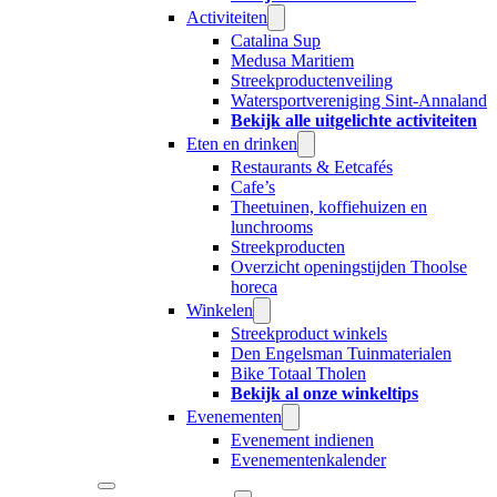
Activiteiten
Catalina Sup
Medusa Maritiem
Streekproductenveiling
Watersportvereniging Sint-Annaland
Bekijk alle uitgelichte activiteiten
Eten en drinken
Restaurants & Eetcafés
Cafe’s
Theetuinen, koffiehuizen en
lunchrooms
Streekproducten
Overzicht openingstijden Thoolse
horeca
Winkelen
Streekproduct winkels
Den Engelsman Tuinmaterialen
Bike Totaal Tholen
Bekijk al onze winkeltips
Evenementen
Evenement indienen
Evenementenkalender