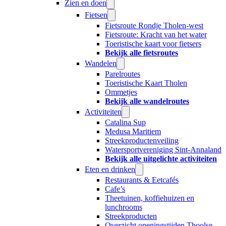
Zien en doen
Fietsen
Fietsroute Rondje Tholen-west
Fietsroute: Kracht van het water
Toeristische kaart voor fietsers
Bekijk alle fietsroutes
Wandelen
Parelroutes
Toeristische Kaart Tholen
Ommetjes
Bekijk alle wandelroutes
Activiteiten
Catalina Sup
Medusa Maritiem
Streekproductenveiling
Watersportvereniging Sint-Annaland
Bekijk alle uitgelichte activiteiten
Eten en drinken
Restaurants & Eetcafés
Cafe’s
Theetuinen, koffiehuizen en
lunchrooms
Streekproducten
Overzicht openingstijden Thoolse