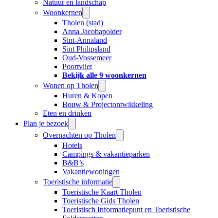
Natuur en landschap
Woonkernen
Tholen (stad)
Anna Jacobapolder
Sint-Annaland
Sint Philipsland
Oud-Vossemeer
Poortvliet
Bekijk alle 9 woonkernen
Wonen op Tholen
Huren & Kopen
Bouw & Projectontwikkeling
Eten en drinken
Plan je bezoek
Overnachten op Tholen
Hotels
Campings & vakantieparken
B&B’s
Vakantiewoningen
Toeristische informatie
Toeristische Kaart Tholen
Toeristische Gids Tholen
Toeristisch Informatiepunt en Toeristische