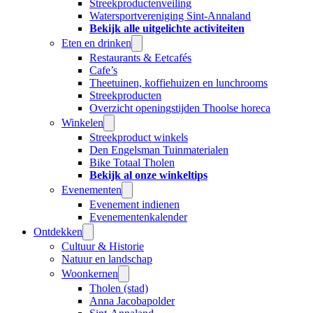
Streekproductenveiling
Watersportvereniging Sint-Annaland
Bekijk alle uitgelichte activiteiten
Eten en drinken
Restaurants & Eetcafés
Cafe’s
Theetuinen, koffiehuizen en lunchrooms
Streekproducten
Overzicht openingstijden Thoolse horeca
Winkelen
Streekproduct winkels
Den Engelsman Tuinmaterialen
Bike Totaal Tholen
Bekijk al onze winkeltips
Evenementen
Evenement indienen
Evenementenkalender
Ontdekken
Cultuur & Historie
Natuur en landschap
Woonkernen
Tholen (stad)
Anna Jacobapolder