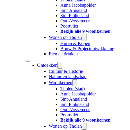
Anna Jacobapolder
Sint-Annaland
Sint Philipsland
Oud-Vossemeer
Poortvliet
Bekijk alle 9 woonkernen
Wonen op Tholen
Huren & Kopen
Bouw & Projectontwikkeling
Eten en drinken
Ontdekken
Cultuur & Historie
Natuur en landschap
Woonkernen
Tholen (stad)
Anna Jacobapolder
Sint-Annaland
Sint Philipsland
Oud-Vossemeer
Poortvliet
Bekijk alle 9 woonkernen
Wonen op Tholen