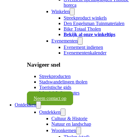
horeca
Winkelen
Streekproduct winkels
Den Engelsman Tuinmaterialen
Bike Totaal Tholen
Bekijk al onze winkeltips
Evenementen
Evenement indienen
Evenementenkalender
Navigeer snel
Streekproducten
Stadswandelingen tholen
Toeristische gids
Wandel & fietsroutes
Neem contact op
Ontdekken
Ontdekken
Cultuur & Historie
Natuur en landschap
Woonkernen
Tholen (stad)