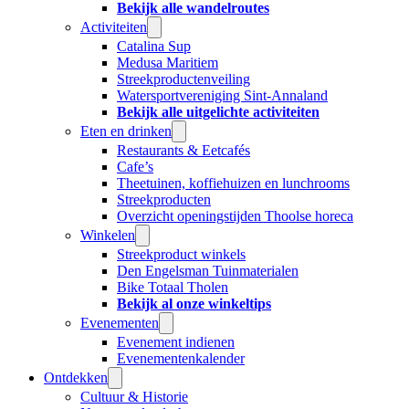
Bekijk alle wandelroutes
Activiteiten
Catalina Sup
Medusa Maritiem
Streekproductenveiling
Watersportvereniging Sint-Annaland
Bekijk alle uitgelichte activiteiten
Eten en drinken
Restaurants & Eetcafés
Cafe’s
Theetuinen, koffiehuizen en lunchrooms
Streekproducten
Overzicht openingstijden Thoolse horeca
Winkelen
Streekproduct winkels
Den Engelsman Tuinmaterialen
Bike Totaal Tholen
Bekijk al onze winkeltips
Evenementen
Evenement indienen
Evenementenkalender
Ontdekken
Cultuur & Historie