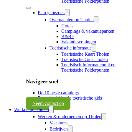
Toeristische Folderpunten
Plan je bezoek
Overnachten op Tholen
Hotels
Campings & vakantieparken
B&B’s
Vakantiewoningen
Toeristische informatie
Toeristische Kaart Tholen
Toeristische Gids Tholen
Toeristisch Informatiepunt en
Toeristische Folderpunten
Navigeer snel
De 10 beste campings
Download hier de toeristische gids
Neem contact op
Werken op Tholen
Werken & ondernemen op Tholen
Vacatures
Bedrijven