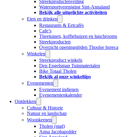
Streekproductenveiling
Watersportvereniging Sint-Annaland
Bekijk alle uitgelichte activiteiten
Eten en drinken
Restaurants & Eetcafés
Cafe’s
Theetuinen, koffiehuizen en lunchrooms
Streekproducten
Overzicht openingstijden Thoolse horeca
Winkelen
Streekproduct winkels
Den Engelsman Tuinmaterialen
Bike Totaal Tholen
Bekijk al onze winkeltips
Evenementen
Evenement indienen
Evenementenkalender
Ontdekken
Cultuur & Historie
Natuur en landschap
Woonkernen
Tholen (stad)
Anna Jacobapolder