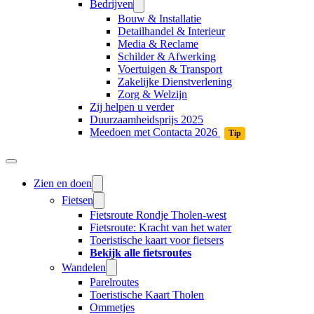
Bedrijven
Bouw & Installatie
Detailhandel & Interieur
Media & Reclame
Schilder & Afwerking
Voertuigen & Transport
Zakelijke Dienstverlening
Zorg & Welzijn
Zij helpen u verder
Duurzaamheidsprijs 2025
Meedoen met Contacta 2026
Tip
Zien en doen
Fietsen
Fietsroute Rondje Tholen-west
Fietsroute: Kracht van het water
Toeristische kaart voor fietsers
Bekijk alle fietsroutes
Wandelen
Parelroutes
Toeristische Kaart Tholen
Ommetjes