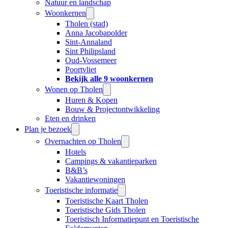
Natuur en landschap
Woonkernen
Tholen (stad)
Anna Jacobapolder
Sint-Annaland
Sint Philipsland
Oud-Vossemeer
Poortvliet
Bekijk alle 9 woonkernen
Wonen op Tholen
Huren & Kopen
Bouw & Projectontwikkeling
Eten en drinken
Plan je bezoek
Overnachten op Tholen
Hotels
Campings & vakantieparken
B&B’s
Vakantiewoningen
Toeristische informatie
Toeristische Kaart Tholen
Toeristische Gids Tholen
Toeristisch Informatiepunt en Toeristische