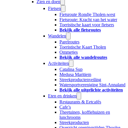
Zien en doen
Fietsen
Fietsroute Rondje Tholen-west
Fietsroute: Kracht van het water
Toeristische kaart voor fietsers
Bekijk alle fietsroutes
Wandelen
Parelroutes
Toeristische Kaart Tholen
Ommetjes
Bekijk alle wandelroutes
Activiteiten
Catalina Sup
Medusa Maritiem
Streekproductenveiling
Watersportvereniging Sint-Annaland
Bekijk alle uitgelichte activiteiten
Eten en drinken
Restaurants & Eetcafés
Cafe’s
Theetuinen, koffiehuizen en
lunchrooms
Streekproducten
Overzicht openingstijden Thoolse