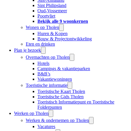
Sint-Annaland
Sint Philipsland
Oud-Vossemeer
Poortvliet
Bekijk alle 9 woonkernen
Wonen op Tholen
Huren & Kopen
Bouw & Projectontwikkeling
Eten en drinken
Plan je bezoek
Overnachten op Tholen
Hotels
Campings & vakantieparken
B&B’s
Vakantiewoningen
Toeristische informatie
Toeristische Kaart Tholen
Toeristische Gids Tholen
Toeristisch Informatiepunt en Toeristische
Folderpunten
Werken op Tholen
Werken & ondernemen op Tholen
Vacatures