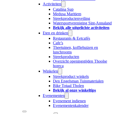
Activiteiten
Catalina Sup
Medusa Maritiem
Streekproductenveiling
Watersportvereniging Sint-Annaland
Bekijk alle uitgelichte activiteiten
Eten en drinken
Restaurants & Eetcafés
Cafe’s
Theetuinen, koffiehuizen en
lunchrooms
Streekproducten
Overzicht openingstijden Thoolse
horeca
Winkelen
Streekproduct winkels
Den Engelsman Tuinmaterialen
Bike Totaal Tholen
Bekijk al onze winkeltips
Evenementen
Evenement indienen
Evenementenkalender