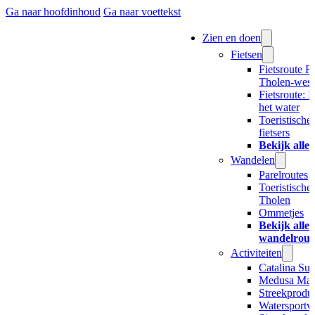
Ga naar hoofdinhoud
Ga naar voettekst
Zien en doen
Fietsen
Fietsroute R
Tholen-west
Fietsroute: 
het water
Toeristische
fietsers
Bekijk alle 
Wandelen
Parelroutes
Toeristische
Tholen
Ommetjes
Bekijk alle
wandelrout
Activiteiten
Catalina Su
Medusa Mar
Streekproduc
Watersportv