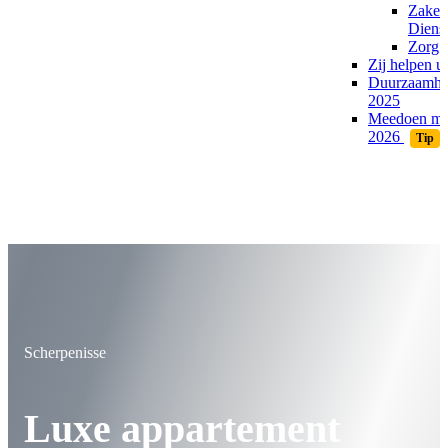
Zakeli
Dienst
Zorg 
Zij helpen u
Duurzaamhei
2025
Meedoen me
2026
Tip
Scherpenisse
Luxe appartement