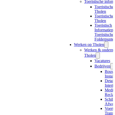
Toeristische inform
Toeristische
Tholen
Toeristische
Tholen
Toeristisch
Informatiepu
Toeristische
Folderpunte
Werken op Tholen
Werken & ondern
Tholen
Vacatures
Bedrijven
Bouw
Install
Detai
Interi
Media
Recla
Schil
Afwer
Voert
Transp