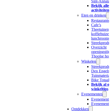
Sint-Annala
Bekijk alle 
activiteiten
Eten en drinken
Restaurants 
Cafe’s
Theetuinen,
koffiehuizen
lunchrooms
Streekprodu
Overzicht
openingstijd
Thoolse hor
Winkelen
Streekprodu
Den Engels
Tuinmateria
Bike Totaal
Bekijk al o
winkeltips
Evenementen
Evenement i
Evenemente
Ontdekken