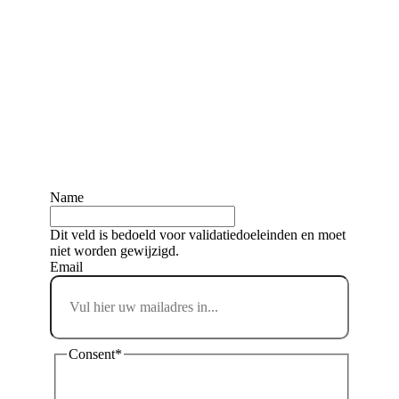
Meld je aan voor
een gratis
abonnement op de
evenementenkalender
Blijf up-to-date.
Name
Dit veld is bedoeld voor validatiedoeleinden en moet
niet worden gewijzigd.
Email
Consent
*
Ik ga akkoord met de privacyverklaring en
verklaar dat ik deze gelezen en begrepen heb.
*