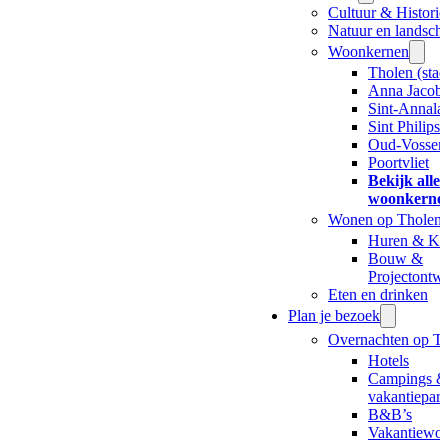
Cultuur & Historie
Natuur en landsch
Woonkernen
Tholen (stad
Anna Jacoba
Sint-Annala
Sint Philips
Oud-Vossem
Poortvliet
Bekijk alle 
woonkerne
Wonen op Tholen
Huren & Ko
Bouw &
Projectontw
Eten en drinken
Plan je bezoek
Overnachten op T
Hotels
Campings &
vakantiepar
B&B’s
Vakantiewo