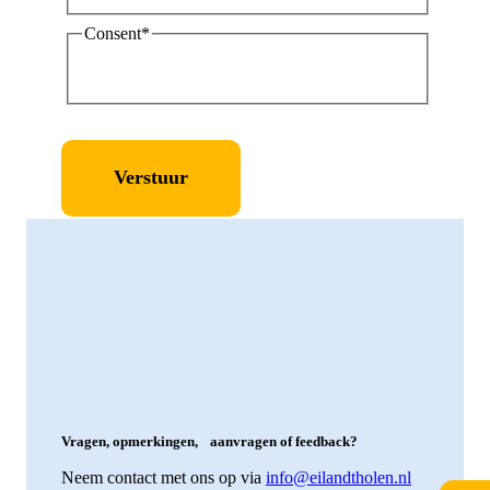
Consent
*
Ik geef toestemming aan Tholen om mijn
persoonlijke gegevens op te slaan en te verwerken.
*
Vragen, opmerkingen, aanvragen of feedback?
Neem contact met ons op via
info@eilandtholen.nl