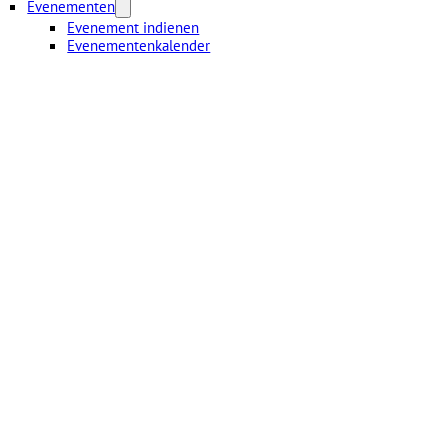
Evenementen
Evenement indienen
Evenementenkalender
NEMENT OP DE
.
*
rken.
*