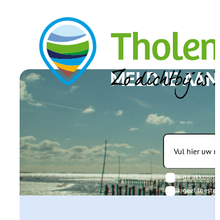
MELD JE AAN
Email
Consent
*
Ik ga akkoord 
Consent
*
Ik geef toeste