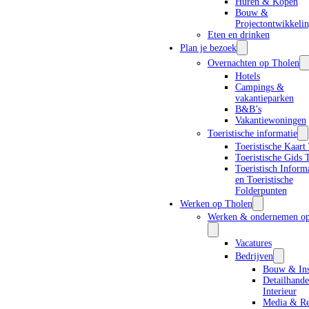
Huren & Kopen
Bouw &
Projectontwikkeli
Eten en drinken
Plan je bezoek
Overnachten op Tholen
Hotels
Campings &
vakantieparken
B&B’s
Vakantiewoningen
Toeristische informatie
Toeristische Kaart
Toeristische Gids 
VRAGEN, OPMERKINGEN,
Toeristisch Inform
en Toeristische
AANVRAGEN OF FEEDBACK?
Folderpunten
Neem contact met ons op via
info@eilandtholen.nl
Werken op Tholen
Werken & ondernemen op
Neem contact op
Vacatures
Bedrijven
ZIEN EN DOEN
Bouw & Inst
Detailhand
Interieur
Media & R
Evenementen