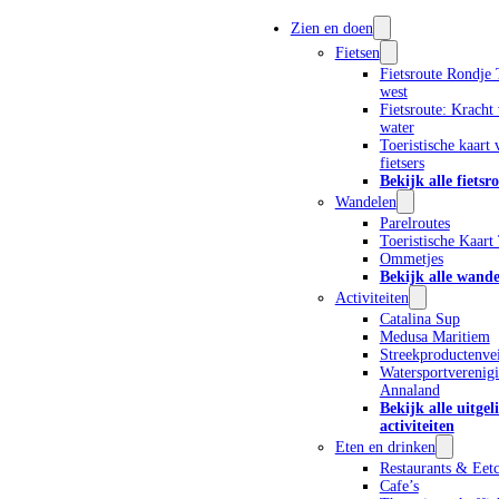
Zien en doen
Fietsen
Fietsroute Rondje 
west
Fietsroute: Kracht
Alleen beschikbaar voor ingelogde gebruikers met de rol 'Member'
water
Toeristische kaart 
Gebruikersnaam:
fietsers
Bekijk alle fietsr
Wandelen
Parelroutes
Toeristische Kaart
Wachtwoord:
Ommetjes
Bekijk alle wande
Activiteiten
Catalina Sup
Medusa Maritiem
Streekproductenvei
Watersportverenigi
Annaland
Bekijk alle uitgel
activiteiten
Eten en drinken
MELD JE AAN
Restaurants & Eetc
Cafe’s