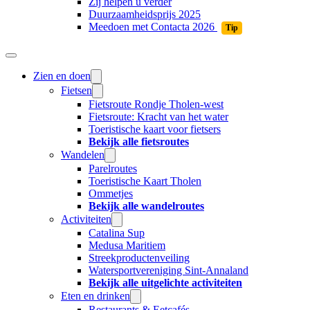
Zij helpen u verder
Duurzaamheidsprijs 2025
Meedoen met Contacta 2026
Tip
Zien en doen
Fietsen
Fietsroute Rondje Tholen-west
Fietsroute: Kracht van het water
Toeristische kaart voor fietsers
Bekijk alle fietsroutes
Wandelen
Parelroutes
Toeristische Kaart Tholen
Ommetjes
Bekijk alle wandelroutes
Activiteiten
Catalina Sup
Medusa Maritiem
Streekproductenveiling
Watersportvereniging Sint-Annaland
Bekijk alle uitgelichte activiteiten
Eten en drinken
Restaurants & Eetcafés