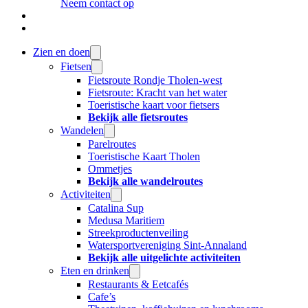
Neem contact op
Zien en doen
Fietsen
Fietsroute Rondje Tholen-west
Fietsroute: Kracht van het water
Toeristische kaart voor fietsers
Bekijk alle fietsroutes
Wandelen
Parelroutes
Toeristische Kaart Tholen
Ommetjes
Bekijk alle wandelroutes
Activiteiten
Catalina Sup
Medusa Maritiem
Streekproductenveiling
Watersportvereniging Sint-Annaland
Bekijk alle uitgelichte activiteiten
Eten en drinken
Restaurants & Eetcafés
Cafe’s