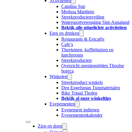
Activiteiten
Catalina Sup
Medusa Maritiem
Streekproductenveiling
Watersportvereniging Sint-Annaland
Bekijk alle uitgelichte activiteiten
Eten en drinken
Restaurants & Eetcafés
Cafe’s
Theetuinen, koffiehuizen en
lunchrooms
Streekproducten
Overzicht openingstijden Thoolse
horeca
Winkelen
Streekproduct winkels
Den Engelsman Tuinmaterialen
Bike Totaal Tholen
Bekijk al onze winkeltips
Evenementen
Evenement indienen
Evenementenkalender
Zien en doen