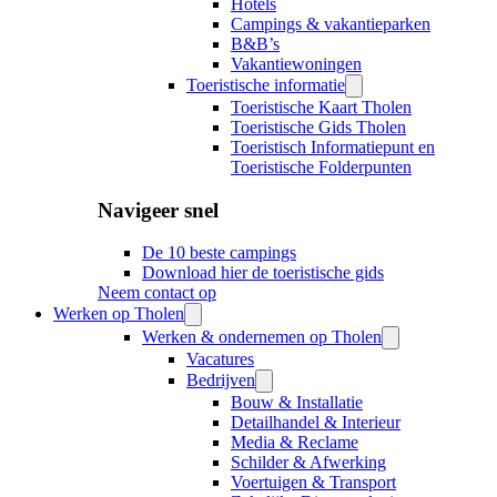
Hotels
Campings & vakantieparken
B&B’s
Vakantiewoningen
Toeristische informatie
Toeristische Kaart Tholen
Toeristische Gids Tholen
Toeristisch Informatiepunt en
Toeristische Folderpunten
Navigeer snel
De 10 beste campings
Download hier de toeristische gids
Neem contact op
Werken op Tholen
Werken & ondernemen op Tholen
Vacatures
Bedrijven
Bouw & Installatie
Detailhandel & Interieur
Media & Reclame
Schilder & Afwerking
Voertuigen & Transport