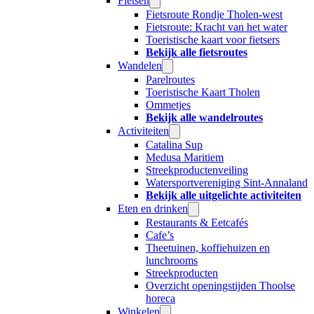
Fietsen
Fietsroute Rondje Tholen-west
Fietsroute: Kracht van het water
Toeristische kaart voor fietsers
Bekijk alle fietsroutes
Wandelen
Parelroutes
Toeristische Kaart Tholen
Ommetjes
Bekijk alle wandelroutes
Activiteiten
Catalina Sup
Medusa Maritiem
Streekproductenveiling
Watersportvereniging Sint-Annaland
Bekijk alle uitgelichte activiteiten
Eten en drinken
Restaurants & Eetcafés
Cafe’s
Theetuinen, koffiehuizen en
lunchrooms
Streekproducten
Overzicht openingstijden Thoolse
horeca
Winkelen