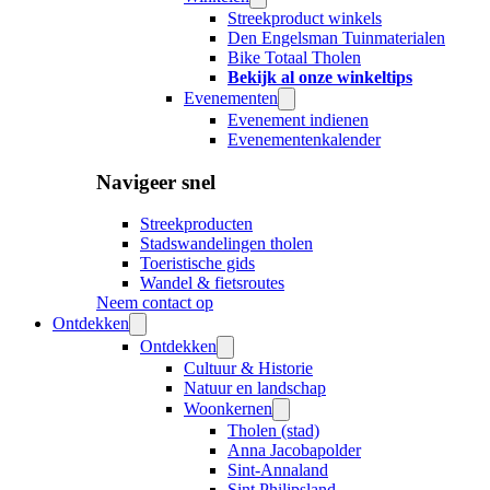
Streekproduct winkels
Den Engelsman Tuinmaterialen
Bike Totaal Tholen
Bekijk al onze winkeltips
Evenementen
Evenement indienen
Evenementenkalender
Navigeer snel
Streekproducten
Stadswandelingen tholen
Toeristische gids
Wandel & fietsroutes
Neem contact op
Ontdekken
Ontdekken
Cultuur & Historie
Natuur en landschap
Woonkernen
Tholen (stad)
Anna Jacobapolder
Sint-Annaland
Sint Philipsland