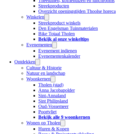
Theetuinen, koffiehuizen en lunchrooms
Streekproducten
Overzicht openingstijden Thoolse horeca
Winkelen
Streekproduct winkels
Den Engelsman Tuinmaterialen
Bike Totaal Tholen
Bekijk al onze winkeltips
Evenementen
Evenement indienen
Evenementenkalender
Ontdekken
Cultuur & Historie
Natuur en landschap
Woonkernen
Tholen (stad)
Anna Jacobapolder
Sint-Annaland
Sint Philipsland
Oud-Vossemeer
Poortvliet
Bekijk alle 9 woonkernen
Wonen op Tholen
Huren & Kopen