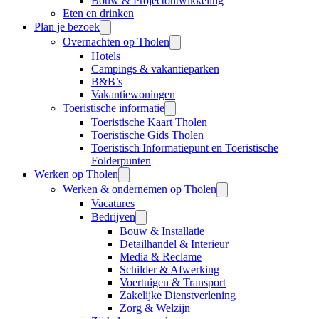
Bouw & Projectontwikkeling
Eten en drinken
Plan je bezoek
Overnachten op Tholen
Hotels
Campings & vakantieparken
B&B’s
Vakantiewoningen
Toeristische informatie
Toeristische Kaart Tholen
Toeristische Gids Tholen
Toeristisch Informatiepunt en Toeristische
Folderpunten
Werken op Tholen
Werken & ondernemen op Tholen
Vacatures
Bedrijven
Bouw & Installatie
Detailhandel & Interieur
Media & Reclame
Schilder & Afwerking
Voertuigen & Transport
Zakelijke Dienstverlening
Zorg & Welzijn