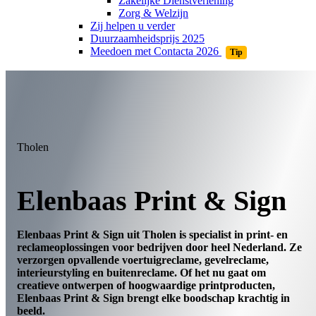
Zakelijke Dienstverlening
Zorg & Welzijn
Zij helpen u verder
Duurzaamheidsprijs 2025
Meedoen met Contacta 2026
Tip
Tholen
Elenbaas Print & Sign
Elenbaas Print & Sign uit Tholen is specialist in print- en
reclameoplossingen voor bedrijven door heel Nederland. Ze
verzorgen opvallende voertuigreclame, gevelreclame,
interieurstyling en buitenreclame. Of het nu gaat om
creatieve ontwerpen of hoogwaardige printproducten,
Elenbaas Print & Sign brengt elke boodschap krachtig in
beeld.