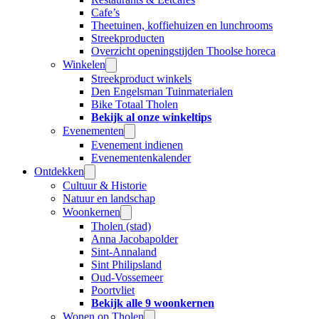
Cafe’s
Theetuinen, koffiehuizen en lunchrooms
Streekproducten
Overzicht openingstijden Thoolse horeca
Winkelen
Streekproduct winkels
Den Engelsman Tuinmaterialen
Bike Totaal Tholen
Bekijk al onze winkeltips
Evenementen
Evenement indienen
Evenementenkalender
Ontdekken
Cultuur & Historie
Natuur en landschap
Woonkernen
Tholen (stad)
Anna Jacobapolder
Sint-Annaland
Sint Philipsland
Oud-Vossemeer
Poortvliet
Bekijk alle 9 woonkernen
Wonen op Tholen