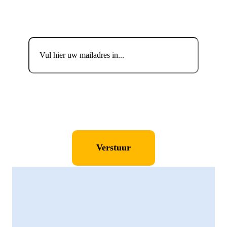
Blijf up-to-date.
Email
Consent
*
Ik ga akkoord met de privacyverklaring en verklaar
dat ik deze gelezen en begrepen heb.
*
Consent
*
Ik geef toestemming aan Tholen om mijn persoonlijke
gegevens op te slaan en te verwerken.
*