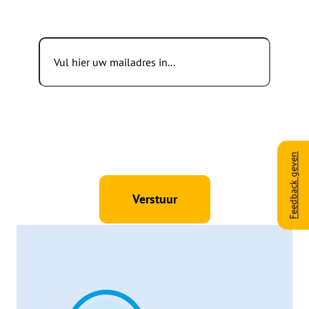
Blijf up-to-date.
Email
Consent
*
Ik ga akkoord met de privacyverklaring en
verklaar dat ik deze gelezen en begrepen heb.
*
Consent
*
Ik geef toestemming aan Tholen om mijn
persoonlijke gegevens op te slaan en te
verwerken.
*
Feedback geven