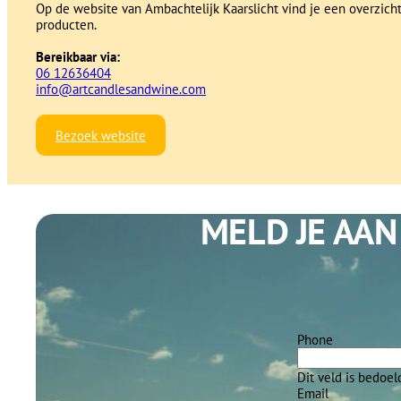
Op de website van Ambachtelijk Kaarslicht vind je een overzich
producten.
Bereikbaar via:
06 12636404
info@artcandlesandwine.com
Bezoek website
MELD JE AAN
Phone
Dit veld is bedoe
Email