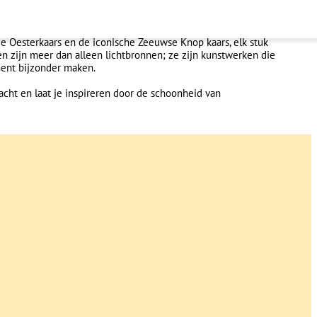
enmaker Marie-Cristien, die oude technieken en hoogwaardige
maken die prachtig branden en een tijdloze charme uitstralen.
e Oesterkaars en de iconische Zeeuwse Knop kaars, elk stuk
sen zijn meer dan alleen lichtbronnen; ze zijn kunstwerken die
ment bijzonder maken.
acht en laat je inspireren door de schoonheid van