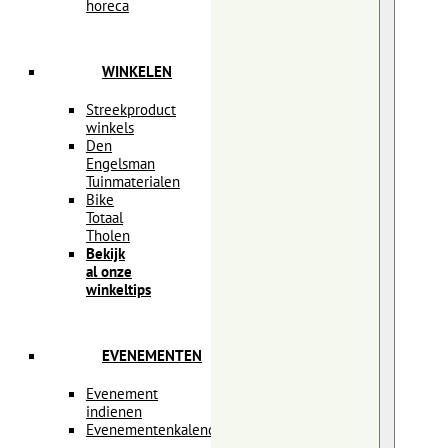
horeca
WINKELEN
Streekproduct
winkels
Den
Engelsman
Tuinmaterialen
Bike
Totaal
Tholen
Kom het zelf ervaren!
Bekijk
al onze
winkeltips
TRADITIONEL
LIEFDE VOOR
EVENEMENTEN
Evenement
indienen
In het atelier van Ambachtelijk Kaa
Evenementenkalender
hand unieke kaarsen die warmte, sf