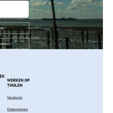
heb.
*
rwerken.
*
OEK
WERKEN OP
THOLEN
Vacatures
Ondernemen