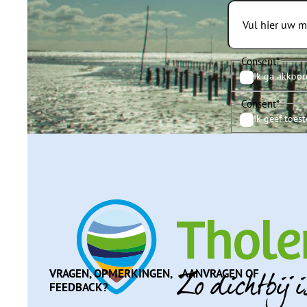
Consent
*
Ik ga akkoor
Consent
*
Ik geef toes
VRAGEN, OPMERKINGEN, AANVRAGEN OF
FEEDBACK?