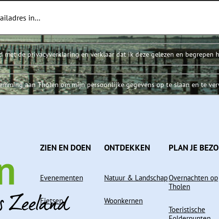
d met de privacyverklaring en verklaar dat ik deze gelezen en begrepen 
temming aan Tholen om mijn persoonlijke gegevens op te slaan en te ve
ZIEN EN DOEN
ONTDEKKEN
PLAN JE BEZ
Evenementen
Natuur & Landschap
Overnachten op
Tholen
Fietsen
Woonkernen
Toeristische
Folderpunten