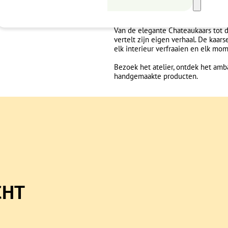
zorgvuldig vervaardigd door kaars
materialen gebruikt om kaarsen te 
Van de elegante Chateaukaars tot d
vertelt zijn eigen verhaal. De kaar
elk interieur verfraaien en elk mo
Bezoek het atelier, ontdek het amb
handgemaakte producten.
CHT