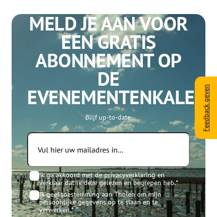
MELD JE AAN VOOR
EEN GRATIS
ABONNEMENT OP
DE
Feedback geven
EVENEMENTENKALEN
Blijf up-to-date.
Email
Consent
*
Ik ga akkoord met de privacyverklaring en
verklaar dat ik deze gelezen en begrepen heb.
*
Consent
*
Ik geef toestemming aan Tholen om mijn
persoonlijke gegevens op te slaan en te
verwerken.
*