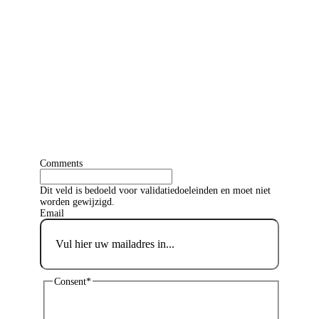
GRATIS
ABONNEMENT
OP DE
EVENEMENTENKA
Blijf up-to-date.
Comments
Dit veld is bedoeld voor validatiedoeleinden en moet niet
worden gewijzigd.
Email
Consent
*
Ik ga akkoord met de privacyverklaring en
verklaar dat ik deze gelezen en begrepen heb.
*