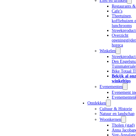
Home
Zien en doen
Wandelen
ommetje Sint-Maartensdijk
Eten en drinken
Restaurants &
Cafe’s
Theetuinen,
koffiehuizen 
lunchrooms
Streekproduct
Overzicht
openingstijde
horeca
Winkelen
Streekproduct
Den Engelsm
Tuinmateriale
Bike Totaal T
Bekijk al onz
winkeltips
Evenementen
Evenement in
Evenementenk
Ontdekken
Cultuur & Historie
Natuur en landschap
Woonkernen
Tholen (stad)
Anna Jacobap
Sint-Annalan