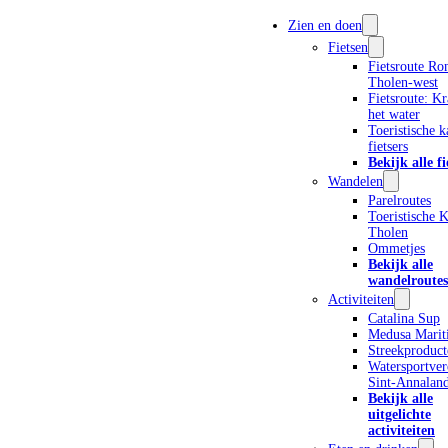
Zien en doen
Fietsen
Fietsroute Ro
Tholen-west
Fietsroute: K
het water
Toeristische k
fietsers
Bekijk alle fi
Wandelen
Parelroutes
Toeristische K
OMMETJE SINT-
Tholen
Ommetjes
Bekijk alle
MAARTENSDIJK
wandelroutes
Activiteiten
Catalina Sup
Medusa Marit
Streekproduct
Download route
Watersportver
Sint-Annalan
Bekijk alle
uitgelichte
activiteiten