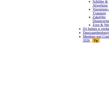
Schilder &
Afwerking
Voertuigen
Transport
Zakelijke
Dienstverle
Zorg & Wel
Zij helpen u verde
Duurzaamheidsprij
Meedoen met Cont
2026
Tip
MELD JE AAN
VOOR EEN
GRATIS
ABONNEMENT
OP DE
EVENEMENTENKA