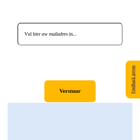
Blijf up-to-date.
Email
Consent
*
Ik ga akkoord met de privacyverklaring en verklaar
dat ik deze gelezen en begrepen heb.
*
Consent
*
Ik geef toestemming aan Tholen om mijn persoonlijke
gegevens op te slaan en te verwerken.
*
Feedback geven